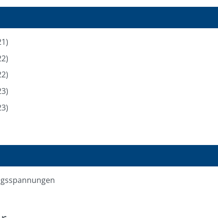
21)
22)
22)
23)
23)
angsspannungen
r