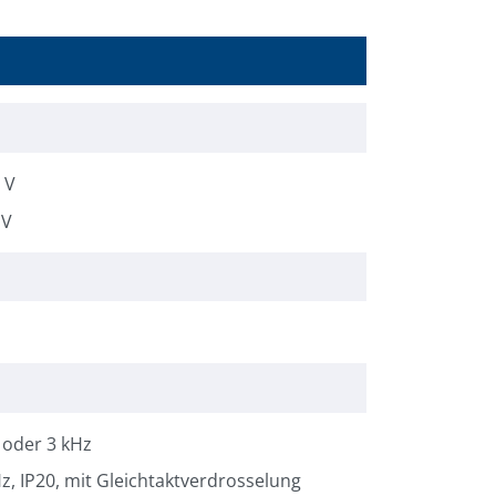
 V
 V
5 oder 3 kHz
Hz, IP20, mit Gleichtaktverdrosselung