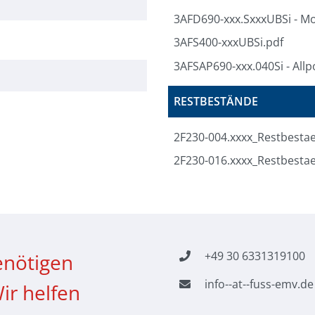
3AFD690-xxx.SxxxUBSi - M
3AFS400-xxxUBSi.pdf
3AFSAP690-xxx.040Si - Allpo
RESTBESTÄNDE
2F230-004.xxxx_Restbesta
2F230-016.xxxx_Restbesta
+49 30 6331319100
enötigen
info--at--fuss-emv.de
ir helfen