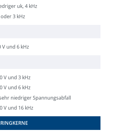
edriger uk, 4 kHz
5 oder 3 kHz
0 V und 6 kHz
00 V und 3 kHz
00 V und 6 kHz
sehr niedriger Spannungsabfall
00 V und 16 kHz
 RINGKERNE