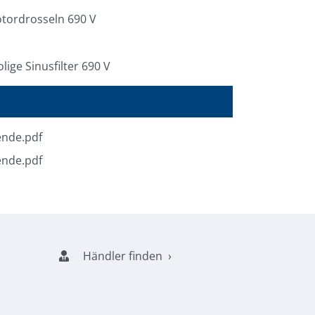
otordrosseln 690 V
lige Sinusfilter 690 V
ende.pdf
ende.pdf
Händler finden