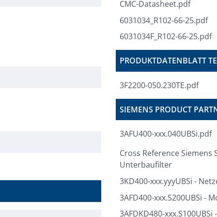
CMC-Datasheet.pdf
6031034_R102-66-25.pdf
6031034F_R102-66-25.pdf
PRODUKTDATENBLATT TE
3F2200-050.230TE.pdf
SIEMENS PRODUCT PARTN
3AFU400-xxx.040UBSi.pdf
Cross Reference Siemens 
Unterbaufilter
3KD400-xxx.yyyUBSi - Netz
3AFD400-xxx.S200UBSi - M
3AFDKD480-xxx.S100UBSi -